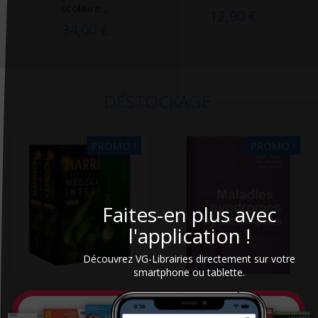
scolaire...
12,90 €
34,00 €
DÉSTOCKAGE
PROMO !
PROMO !
Faites-en plus avec
l'application !
Découvrez VG-Librairies directement sur votre
smartphone ou tablette.
Harrison : principes de
Traité des maladies et
Médecine interne
syndromes