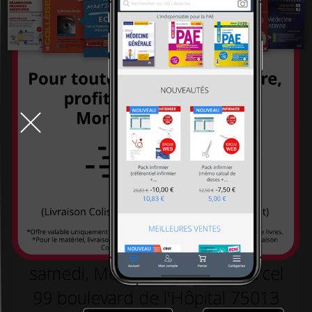
systémiques
-26,00 €
260,00 €
-26,00 €
260,00 €
234,00 €
234,00 €
TOUT LE DÉSTOCKAGE
9h-19h la semaine, 10h30-18h30 le
samedi, Métro L5 arrêt St Marcel
99 boulevard de l'Hôpital 75013