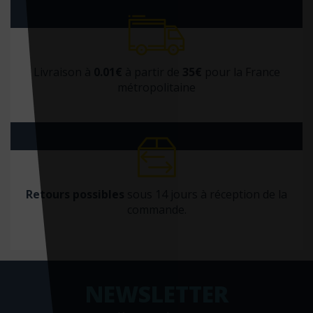
Livraison à
0.01€
à partir de
35€
pour la France
métropolitaine
Retours possibles
sous 14 jours à réception de la
commande.