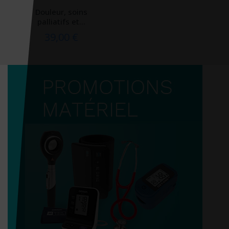
Douleur, soins
palliatifs et...
39,00 €