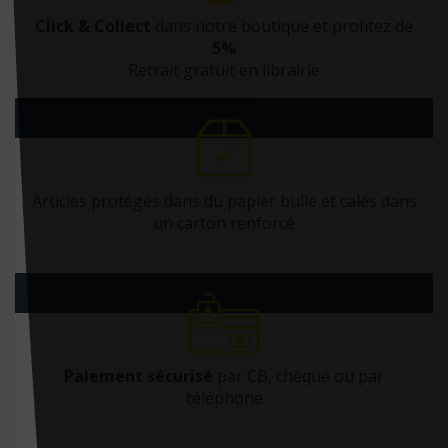
Click & Collect
dans notre boutique et profitez de
5%
Retrait gratuit en librairie
Articles protégés dans du papier bulle et calés dans
un carton renforcé
Paiement sécurisé
par CB, chèque ou par
téléphone