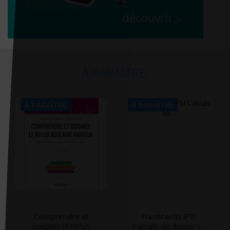
À PARAÎTRE
À PARAÎTRE
À PARAÎTRE
Comprendre et
Flashcards IFSI
soigner le refus
Calculs de doses -...