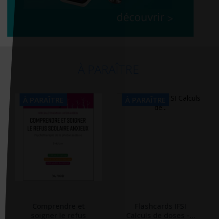
À PARAÎTRE
À PARAÎTRE
À PARAÎTRE
Comprendre et
Flashcards IFSI
soigner le refus
Calculs de doses -...