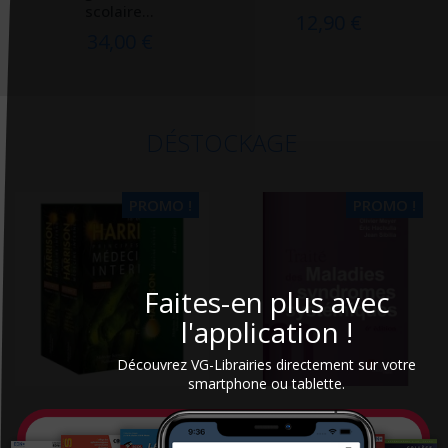
scolaire...
12,90 €
34,00 €
DÉSTOCKAGE
PROMO !
PROMO !
Faites-en plus avec
l'application !
Découvrez VG-Librairies directement sur votre
smartphone ou tablette.
Harrison : principes de
Traité des maladies et
Médecine interne
syndromes