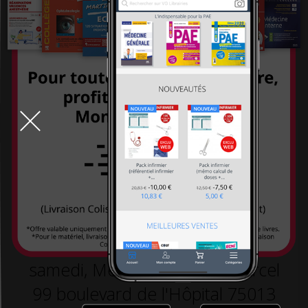
systémiques
-26,00 €
260,00 €
-26,00 €
260,00 €
234,00 €
234,00 €
TOUT LE DÉSTOCKAGE
9h-19h la semaine, 10h30-18h30 le
samedi, Métro L5 arrêt St Marcel
99 boulevard de l'Hôpital 75013