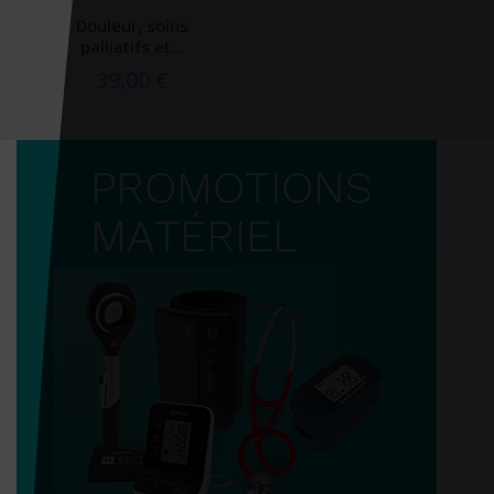
Douleur, soins
palliatifs et...
39,00 €