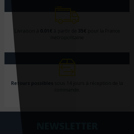
Livraison à
0.01€
à partir de
35€
pour la France
métropolitaine
Retours possibles
sous 14 jours à réception de la
commande.