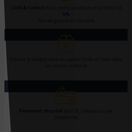
Click & Collect
dans notre boutique et profitez de
5%
Retrait gratuit en librairie
Articles protégés dans du papier bulle et calés dans
un carton renforcé
Paiement sécurisé
par CB, chèque ou par
téléphone